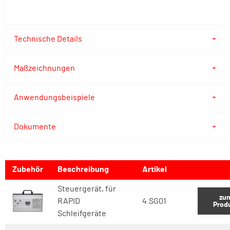
Technische Details
Maßzeichnungen
Anwendungsbeispiele
Dokumente
Zubehör
Beschreibung
Artikel
Steuergerät, für
zu
RAPID
4.SG01
Prod
Schleifgeräte