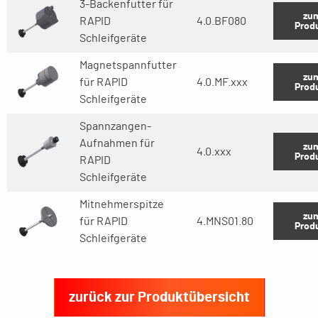
3-Backenfutter für
zu
RAPID
4.0.BF080
Prod
Schleifgeräte
Magnetspannfutter
zu
für RAPID
4.0.MF.xxx
Prod
Schleifgeräte
Spannzangen-
Aufnahmen für
zu
4.0.xxx
Prod
RAPID
Schleifgeräte
Mitnehmerspitze
zu
für RAPID
4.MNS01.80
Prod
Schleifgeräte
zurück zur Produktübersicht