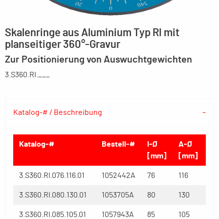
Skalenringe aus Aluminium Typ RI mit
planseitiger 360°-Gravur
Zur Positionierung von Auswuchtgewichten
3.S360.RI.___
Katalog-# / Beschreibung
Katalog-#
Bestell-#
I-Ø
A-Ø
[mm]
[mm]
3.S360.RI.076.116.01
1052442A
76
116
3.S360.RI.080.130.01
1053705A
80
130
3.S360.RI.085.105.01
1057943A
85
105