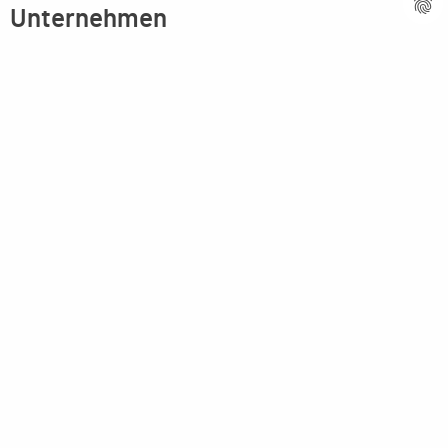
Unternehmen
Firmenprofil
Kompetenz
Innovative Technik
Ansprechpartner
Partner weltweit
Stellenangebote
Aktuelles
Imagebroschüre
Rechtliches
Impressum
Datenschutzerklärung
AGB